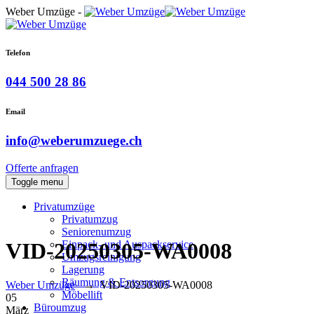
Weber Umzüge -
Telefon
044 500 28 86
Email
info@weberumzuege.ch
Offerte anfragen
Toggle menu
Privatumzüge
Privatumzug
Seniorenumzug
Einpack- und Auspackservice
VID-20250305-WA0008
Umzugsreinigung
Lagerung
Räumung & Entsorgung
Weber Umzüge
→
VID-20250305-WA0008
Möbellift
05
Büroumzug
März