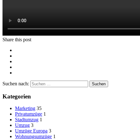
Share this post
Suchen nach:
Kategorien
Marketing
35
Privatumzüge
1
Stadtumzug
1
Umzug
3
Umzüge Europa
3
Wohnungsumzüge
1