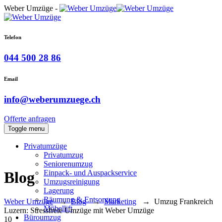
Weber Umzüge -
Telefon
044 500 28 86
Email
info@weberumzuege.ch
Offerte anfragen
Toggle menu
Privatumzüge
Privatumzug
Seniorenumzug
Einpack- und Auspackservice
Blog
Umzugsreinigung
Lagerung
Räumung & Entsorgung
Weber Umzüge
→
Blog
→
Marketing
→
Umzug Frankreich
Möbellift
Luzern: Stressfreie Umzüge mit Weber Umzüge
Büroumzug
10