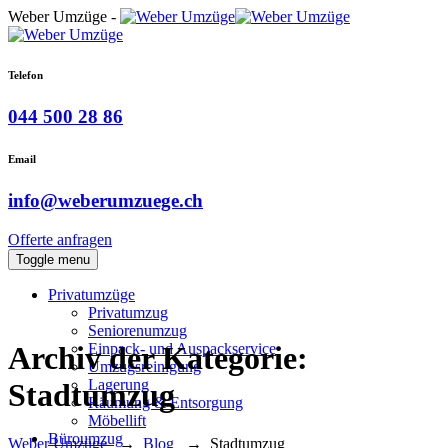
Weber Umzüge -
Telefon
044 500 28 86
Email
info@weberumzuege.ch
Offerte anfragen
Toggle menu
Privatumzüge
Privatumzug
Seniorenumzug
Einpack- und Auspackservice
Archiv der Kategorie:
Umzugsreinigung
Lagerung
Stadtumzug
Räumung & Entsorgung
Möbellift
Büroumzug
Weber Umzüge
→
Blog
→
Stadtumzug