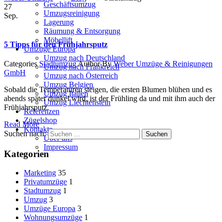
Geschäftsumzug
27
Umzugsreinigung
Sep.
Lagerung
Räumung & Entsorgung
Möbellift
5 Tipps für den Frühjahrsputz
Umzüge Europa
Umzug nach Deutschland
Categories
Stadtumzug
Author
By
Weber Umzüge & Reinigungen
Umzug nach Frankreich
GmbH
Umzug nach Österreich
Umzug Belgien
Sobald die Temperaturen steigen, die ersten Blumen blühen und es
Umzug Italien
abends später dunkel wird, ist der Frühling da und mit ihm auch der
Umzug Liechtenstein
Frühjahrsputz.
Referenzen
Zügelshop
Read More
Kontakte
Suchen nach:
Über uns
Impressum
Kategorien
Marketing
35
Privatumzüge
1
Stadtumzug
1
Umzug
3
Umzüge Europa
3
Wohnungsumzüge
1