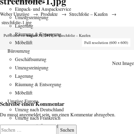
strechfolie-1.jpg
Seniorenumzug
Einpack- und Auspackservice
Weber Umzüge
→
Produkte
→
Strechfolie – Kaufen
→
Umzugsreinigung
strechfolie-1.jpg
Lagerung
Räumung & Entsorgung
August 31, 2019
Published on
in
Strechfolie – Kaufen
Möbellift
Full resolution (600 × 600)
Büroumzug
Geschäftsumzug
Next Image
Umzugsreinigung
Lagerung
Räumung & Entsorgung
Möbellift
Umzüge Europa
Schreibe einen Kommentar
Umzug nach Deutschland
Du musst
angemeldet
sein, um einen Kommentar abzugeben.
Umzug nach Frankreich
Umzug nach Österreich
Suchen