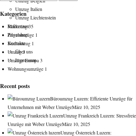
Umzug Belgien
nach:
Umzug Italien
Kategorien
Umzug Liechtenstein
Referenzen
Marketing
35
Zügelshop
Privatumzüge
1
Kontakte
Stadtumzug
1
Über uns
Umzug
3
Impressum
Umzüge Europa
3
Wohnungsumzüge
1
Recent posts
Büroumzug Luzern: Effiziente Umzüge für
Unternehmen mit Weber Umzüge
März 10, 2025
Umzug Frankreich Luzern: Stressfreie
Umzüge mit Weber Umzüge
März 10, 2025
Umzug Österreich Luzern: