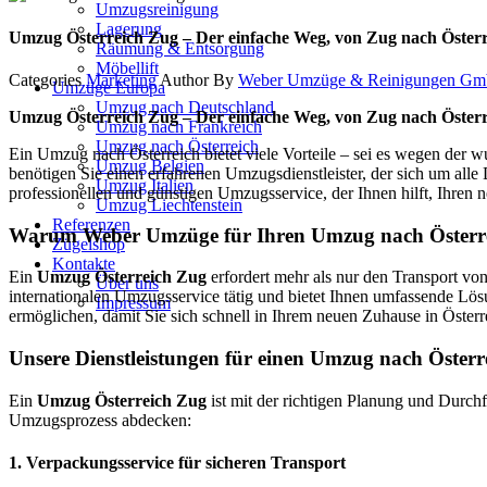
Umzugsreinigung
Lagerung
Umzug Österreich Zug – Der einfache Weg, von Zug nach Österr
Räumung & Entsorgung
Möbellift
Categories
Marketing
Author
By
Weber Umzüge & Reinigungen G
Umzüge Europa
Umzug nach Deutschland
Umzug Österreich Zug – Der einfache Weg, von Zug nach Österr
Umzug nach Frankreich
Umzug nach Österreich
Ein Umzug nach Österreich bietet viele Vorteile – sei es wegen der
Umzug Belgien
benötigen Sie einen erfahrenen Umzugsdienstleister, der sich um alle
Umzug Italien
professionellen und günstigen Umzugsservice, der Ihnen hilft, Ihren n
Umzug Liechtenstein
Referenzen
Warum Weber Umzüge für Ihren Umzug nach Österr
Zügelshop
Kontakte
Ein
Umzug Österreich Zug
erfordert mehr als nur den Transport von
Über uns
internationalen Umzugsservice tätig und bietet Ihnen umfassende Lösu
Impressum
ermöglichen, damit Sie sich schnell in Ihrem neuen Zuhause in Öster
Unsere Dienstleistungen für einen Umzug nach Österr
Ein
Umzug Österreich Zug
ist mit der richtigen Planung und Durch
Umzugsprozess abdecken:
1.
Verpackungsservice für sicheren Transport