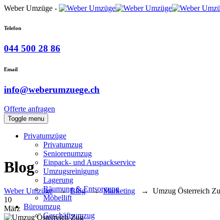
Weber Umzüge -
Telefon
044 500 28 86
Email
info@weberumzuege.ch
Offerte anfragen
Toggle menu
Privatumzüge
Privatumzug
Seniorenumzug
Einpack- und Auspackservice
Blog
Umzugsreinigung
Lagerung
Räumung & Entsorgung
Weber Umzüge
→
Blog
→
Marketing
→
Umzug Österreich Zug
Möbellift
10
Büroumzug
März
Geschäftsumzug