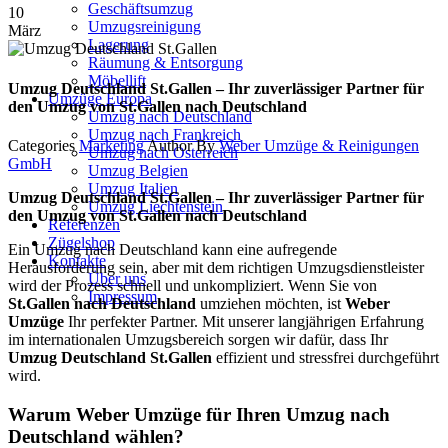
Geschäftsumzug
10
Umzugsreinigung
März
Lagerung
Räumung & Entsorgung
Möbellift
Umzug Deutschland St.Gallen – Ihr zuverlässiger Partner für
Umzüge Europa
den Umzug von St.Gallen nach Deutschland
Umzug nach Deutschland
Umzug nach Frankreich
Categories
Marketing
Author
By
Weber Umzüge & Reinigungen
Umzug nach Österreich
GmbH
Umzug Belgien
Umzug Italien
Umzug Deutschland St.Gallen – Ihr zuverlässiger Partner für
Umzug Liechtenstein
den Umzug von St.Gallen nach Deutschland
Referenzen
Zügelshop
Ein Umzug nach Deutschland kann eine aufregende
Kontakte
Herausforderung sein, aber mit dem richtigen Umzugsdienstleister
Über uns
wird der Prozess schnell und unkompliziert. Wenn Sie von
Impressum
St.Gallen nach Deutschland
umziehen möchten, ist
Weber
Umzüge
Ihr perfekter Partner. Mit unserer langjährigen Erfahrung
im internationalen Umzugsbereich sorgen wir dafür, dass Ihr
Umzug Deutschland St.Gallen
effizient und stressfrei durchgeführt
wird.
Warum Weber Umzüge für Ihren Umzug nach
Deutschland wählen?