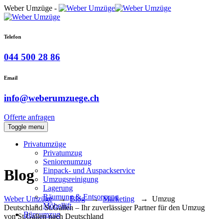
Weber Umzüge -
Telefon
044 500 28 86
Email
info@weberumzuege.ch
Offerte anfragen
Toggle menu
Privatumzüge
Privatumzug
Seniorenumzug
Einpack- und Auspackservice
Blog
Umzugsreinigung
Lagerung
Räumung & Entsorgung
Weber Umzüge
→
Blog
→
Marketing
→
Umzug
Möbellift
Deutschland St.Gallen – Ihr zuverlässiger Partner für den Umzug
Büroumzug
von St.Gallen nach Deutschland