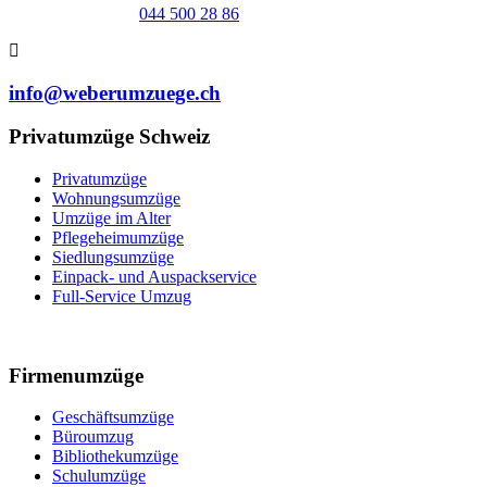
044 500 28 86
info@weberumzuege.ch
Privatumzüge Schweiz
Privatumzüge
Wohnungsumzüge
Umzüge im Alter
Pflegeheimumzüge
Siedlungsumzüge
Einpack- und Auspackservice
Full-Service Umzug
Firmenumzüge
Geschäftsumzüge
Büroumzug
Bibliothekumzüge
Schulumzüge