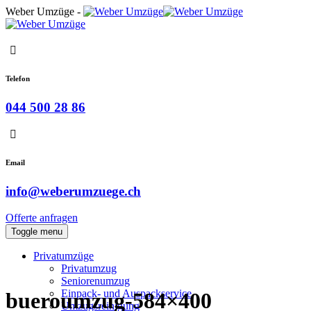
Weber Umzüge -
Telefon
044 500 28 86
Email
info@weberumzuege.ch
Offerte anfragen
Toggle menu
Privatumzüge
Privatumzug
Seniorenumzug
Einpack- und Auspackservice
bueroumzug-584×400
Umzugsreinigung