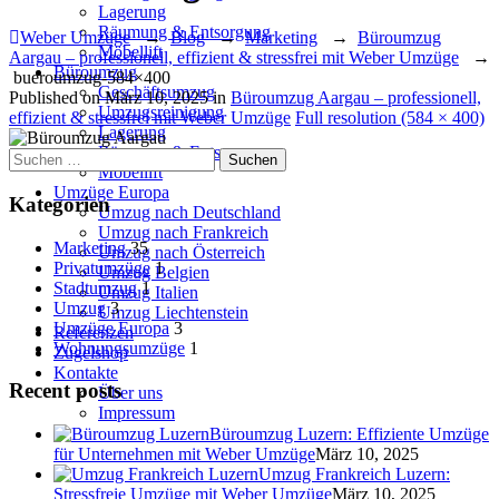
Lagerung
Räumung & Entsorgung
Weber Umzüge
→
Blog
→
Marketing
→
Büroumzug
Möbellift
Aargau – professionell, effizient & stressfrei mit Weber Umzüge
→
Büroumzug
bueroumzug-584×400
Geschäftsumzug
Published on
März 10, 2025
in
Büroumzug Aargau – professionell,
Umzugsreinigung
effizient & stressfrei mit Weber Umzüge
Full resolution (584 × 400)
Lagerung
Räumung & Entsorgung
Suchen
Möbellift
nach:
Umzüge Europa
Kategorien
Umzug nach Deutschland
Umzug nach Frankreich
Marketing
35
Umzug nach Österreich
Privatumzüge
1
Umzug Belgien
Stadtumzug
1
Umzug Italien
Umzug
3
Umzug Liechtenstein
Umzüge Europa
3
Referenzen
Wohnungsumzüge
1
Zügelshop
Kontakte
Recent posts
Über uns
Impressum
Büroumzug Luzern: Effiziente Umzüge
für Unternehmen mit Weber Umzüge
März 10, 2025
Umzug Frankreich Luzern:
Stressfreie Umzüge mit Weber Umzüge
März 10, 2025