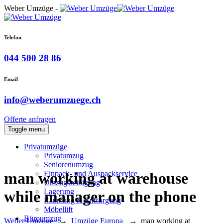
Weber Umzüge -
Telefon
044 500 28 86
Email
info@weberumzuege.ch
Offerte anfragen
Toggle menu
Privatumzüge
Privatumzug
Seniorenumzug
Einpack- und Auspackservice
man working at warehouse
Umzugsreinigung
Lagerung
while manager on the phone
Räumung & Entsorgung
Möbellift
Büroumzug
Weber Umzüge
→
Umzüge Europa
→
man working at