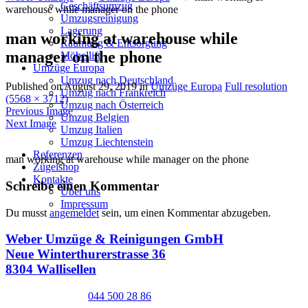
Geschäftsumzug
warehouse while manager on the phone
Umzugsreinigung
Lagerung
man working at warehouse while
Räumung & Entsorgung
manager on the phone
Möbellift
Umzüge Europa
Umzug nach Deutschland
Published on
August 29, 2019
in
Umzüge Europa
Full resolution
Umzug nach Frankreich
(5568 × 3712)
Umzug nach Österreich
Previous Image
Umzug Belgien
Next Image
Umzug Italien
Umzug Liechtenstein
Referenzen
man working at warehouse while manager on the phone
Zügelshop
Kontakte
Schreibe einen Kommentar
Über uns
Impressum
Du musst
angemeldet
sein, um einen Kommentar abzugeben.
Weber Umzüge & Reinigungen GmbH
Neue Winterthurerstrasse 36
8304 Wallisellen
044 500 28 86