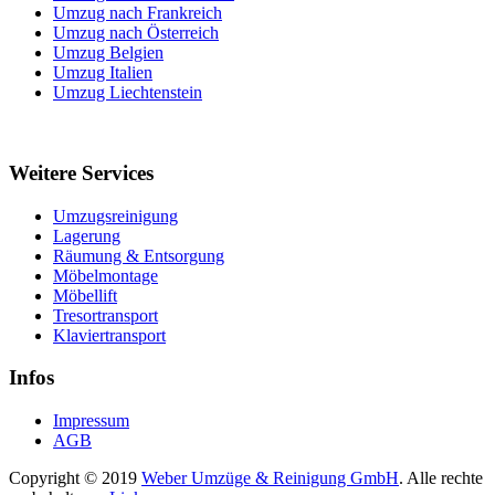
Umzug nach Frankreich
Umzug nach Österreich
Umzug Belgien
Umzug Italien
Umzug Liechtenstein
Weitere Services
Umzugsreinigung
Lagerung
Räumung & Entsorgung
Möbelmontage
Möbellift
Tresortransport
Klaviertransport
Infos
Impressum
AGB
Copyright © 2019
Weber Umzüge & Reinigung GmbH
. Alle rechte