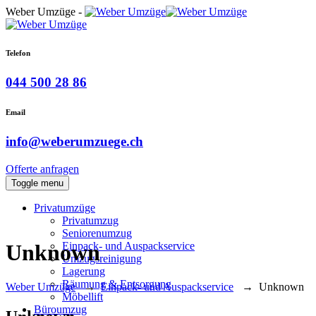
Weber Umzüge -
Telefon
044 500 28 86
Email
info@weberumzuege.ch
Offerte anfragen
Toggle menu
Privatumzüge
Privatumzug
Seniorenumzug
Einpack- und Auspackservice
Unknown
Umzugsreinigung
Lagerung
Räumung & Entsorgung
Weber Umzüge
→
Einpack- und Auspackservice
→
Unknown
Möbellift
Büroumzug