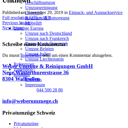
Unknown
Geschäftsumzug
Umzugsreinigung
Published on
November 29, 2019
in
Einpack- und Auspackservice
Lagerung
Full resolution (275 × 183)
Räumung & Entsorgung
Previous Image
Möbellift
Next Image
Umzüge Europa
Umzug nach Deutschland
Umzug nach Frankreich
Umzug nach Österreich
Schreibe einen Kommentar
Umzug Belgien
Umzug Italien
Du musst
angemeldet
sein, um einen Kommentar abzugeben.
Umzug Liechtenstein
Referenzen
Weber Umzüge & Reinigungen GmbH
Zügelshop
Neue Winterthurerstrasse 36
Kontakte
8304 Wallisellen
Über uns
Impressum
044 500 28 86
info@weberumzuege.ch
Privatumzüge Schweiz
Privatumzüge