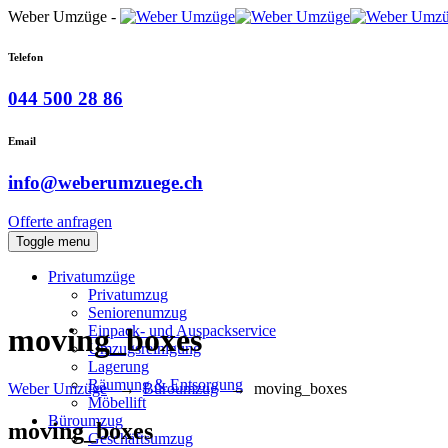
Weber Umzüge -
Telefon
044 500 28 86
Email
info@weberumzuege.ch
Offerte anfragen
Toggle menu
Privatumzüge
Privatumzug
Seniorenumzug
Einpack- und Auspackservice
moving_boxes
Umzugsreinigung
Lagerung
Räumung & Entsorgung
Weber Umzüge
→
Büroumzug
→
moving_boxes
Möbellift
Büroumzug
moving_boxes
Geschäftsumzug