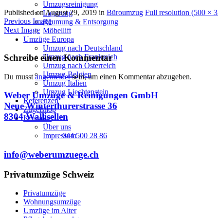
Umzugsreinigung
Published on
August 29, 2019
in
Büroumzug
Full resolution (500 × 
Lagerung
Previous Image
Räumung & Entsorgung
Next Image
Möbellift
Umzüge Europa
Umzug nach Deutschland
Umzug nach Frankreich
Schreibe einen Kommentar
Umzug nach Österreich
Umzug Belgien
Du musst
angemeldet
sein, um einen Kommentar abzugeben.
Umzug Italien
Umzug Liechtenstein
Weber Umzüge & Reinigungen GmbH
Referenzen
Neue Winterthurerstrasse 36
Zügelshop
8304 Wallisellen
Kontakte
Über uns
Impressum
044 500 28 86
info@weberumzuege.ch
Privatumzüge Schweiz
Privatumzüge
Wohnungsumzüge
Umzüge im Alter