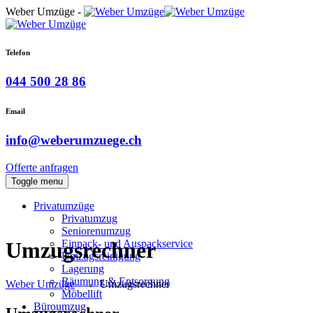
Weber Umzüge -
Telefon
044 500 28 86
Email
info@weberumzuege.ch
Offerte anfragen
Toggle menu
Privatumzüge
Privatumzug
Seniorenumzug
Einpack- und Auspackservice
Umzugsrechner
Umzugsreinigung
Lagerung
Räumung & Entsorgung
Weber Umzüge
→
Umzugsrechner
Möbellift
Büroumzug