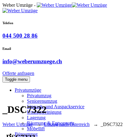
Weber Umzüge -
Telefon
044 500 28 86
Email
info@weberumzuege.ch
Offerte anfragen
Toggle menu
Privatumzüge
Privatumzug
Seniorenumzug
Einpack- und Auspackservice
_DSC7322
Umzugsreinigung
Lagerung
Räumung & Entsorgung
Weber Umzüge
→
Umzug nach Österreich
→
_DSC7322
Möbellift
Büroumzug