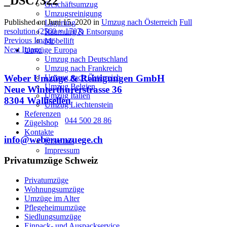
_DSC7322
Geschäftsumzug
Umzugsreinigung
Published on
Juni 15, 2020
in
Umzug nach Österreich
Full
Lagerung
resolution (2560 × 1707)
Räumung & Entsorgung
Previous Image
Möbellift
Next Image
Umzüge Europa
Umzug nach Deutschland
Umzug nach Frankreich
Umzug nach Österreich
Weber Umzüge & Reinigungen GmbH
Umzug Belgien
Neue Winterthurerstrasse 36
Umzug Italien
8304 Wallisellen
Umzug Liechtenstein
Referenzen
044 500 28 86
Zügelshop
Kontakte
info@weberumzuege.ch
Über uns
Impressum
Privatumzüge Schweiz
Privatumzüge
Wohnungsumzüge
Umzüge im Alter
Pflegeheimumzüge
Siedlungsumzüge
Einpack- und Auspackservice