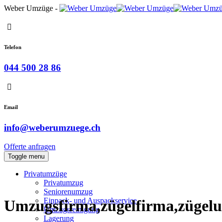
Weber Umzüge -
Telefon
044 500 28 86
Email
info@weberumzuege.ch
Offerte anfragen
Toggle menu
Privatumzüge
Privatumzug
Seniorenumzug
Einpack- und Auspackservice
Umzugsfirma,zügelfirma,züge
Umzugsreinigung
Lagerung