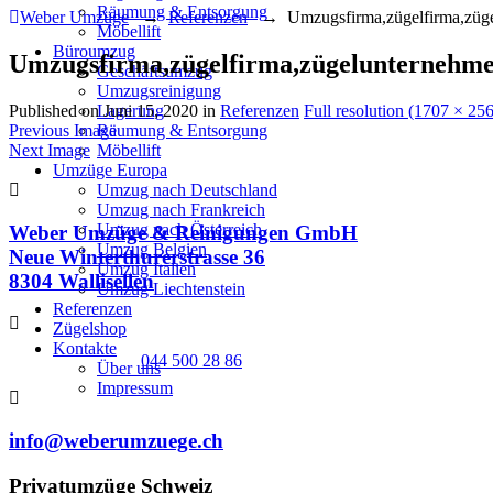
Räumung & Entsorgung
Weber Umzüge
→
Referenzen
→
Umzugsfirma,zügelfirma,zü
Möbellift
Büroumzug
Umzugsfirma,zügelfirma,zügelunterneh
Geschäftsumzug
Umzugsreinigung
Published on
Juni 15, 2020
in
Referenzen
Full resolution (1707 × 25
Lagerung
Previous Image
Räumung & Entsorgung
Next Image
Möbellift
Umzüge Europa
Umzug nach Deutschland
Umzug nach Frankreich
Umzug nach Österreich
Weber Umzüge & Reinigungen GmbH
Umzug Belgien
Neue Winterthurerstrasse 36
Umzug Italien
8304 Wallisellen
Umzug Liechtenstein
Referenzen
Zügelshop
Kontakte
044 500 28 86
Über uns
Impressum
info@weberumzuege.ch
Privatumzüge Schweiz