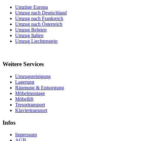
Umzüge Europa
Umzug nach Deutschland
Umzug nach Frankreich
Umzug nach Österreich
Umzug Belgien
Umzug Italien
Umzug Liechtenstein
Weitere Services
Umzugsreinigung
Lagerung
Räumung & Entsorgung
Möbelmontage
Möbellift
Tresortransport
Klaviertransport
Infos
Impressum
AGB