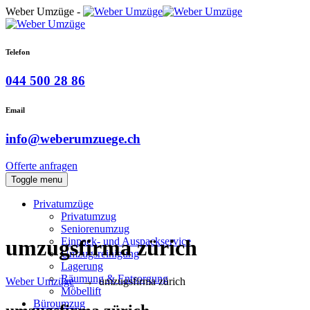
Weber Umzüge -
Telefon
044 500 28 86
Email
info@weberumzuege.ch
Offerte anfragen
Toggle menu
Privatumzüge
Privatumzug
Seniorenumzug
Einpack- und Auspackservice
umzugsfirma zürich
Umzugsreinigung
Lagerung
Räumung & Entsorgung
Weber Umzüge
→
umzugsfirma zürich
Möbellift
Büroumzug