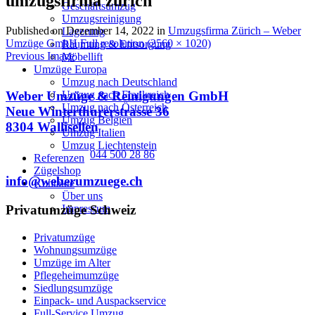
umzugsfirma zürich
Geschäftsumzug
Umzugsreinigung
Published on
Dezember 14, 2022
in
Umzugsfirma Zürich – Weber
Lagerung
Umzüge GmbH
Full resolution (2560 × 1020)
Räumung & Entsorgung
Previous Image
Möbellift
Umzüge Europa
Umzug nach Deutschland
Umzug nach Frankreich
Weber Umzüge & Reinigungen GmbH
Umzug nach Österreich
Neue Winterthurerstrasse 36
Umzug Belgien
8304 Wallisellen
Umzug Italien
Umzug Liechtenstein
044 500 28 86
Referenzen
Zügelshop
info@weberumzuege.ch
Kontakte
Über uns
Impressum
Privatumzüge Schweiz
Privatumzüge
Wohnungsumzüge
Umzüge im Alter
Pflegeheimumzüge
Siedlungsumzüge
Einpack- und Auspackservice
Full-Service Umzug