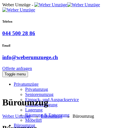
Weber Umzüge -
Telefon
044 500 28 86
Email
info@weberumzuege.ch
Offerte anfragen
Toggle menu
Privatumzüge
Privatumzug
Seniorenumzug
Einpack- und Auspackservice
Büroumzug
Umzugsreinigung
Lagerung
Räumung & Entsorgung
Weber Umzüge
→
Büroumzug
→
Büroumzug
Möbellift
Büroumzug