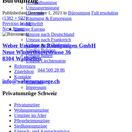
Büroumzug
Geschäftsumzug
Umzugsreinigung
Published on
Dezember 1, 2021
in
Büroumzug
Full resolution
Lagerung
(1382 × 922)
Räumung & Entsorgung
Previous Image
Möbellift
Next Image
Umzüge Europa
Umzug nach Deutschland
Umzug nach Frankreich
Umzug nach Österreich
Weber Umzüge & Reinigungen GmbH
Umzug Belgien
Neue Winterthurerstrasse 36
Umzug Italien
8304 Wallisellen
Umzug Liechtenstein
Referenzen
044 500 28 86
Zügelshop
Kontakte
info@weberumzuege.ch
Über uns
Impressum
Privatumzüge Schweiz
Privatumzüge
Wohnungsumzüge
Umzüge im Alter
Pflegeheimumzüge
Siedlungsumzüge
Einpack- und Auspackservice