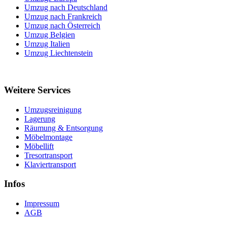
Umzug nach Deutschland
Umzug nach Frankreich
Umzug nach Österreich
Umzug Belgien
Umzug Italien
Umzug Liechtenstein
Weitere Services
Umzugsreinigung
Lagerung
Räumung & Entsorgung
Möbelmontage
Möbellift
Tresortransport
Klaviertransport
Infos
Impressum
AGB