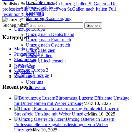
Geschäftsumzug
Published on
März 10, 2025
in
Umzug Italien St.Gallen – Der
Umzugsreinigung
professionelle Umzugsservice von St.Gallen nach Italien
Full
Lagerung
resolution (584 × 400)
Räumung & Entsorgung
Möbellift
Suchen nach:
Umzüge Europa
Umzug nach Deutschland
Kategorien
Umzug nach Frankreich
Umzug nach Österreich
Marketing
35
Umzug Belgien
Privatumzüge
1
Umzug Italien
Stadtumzug
1
Umzug Liechtenstein
Umzug
3
Referenzen
Umzüge Europa
3
Zügelshop
Wohnungsumzüge
1
Kontakte
Über uns
Recent posts
Impressum
Büroumzug Luzern: Effiziente Umzüge
für Unternehmen mit Weber Umzüge
März 10, 2025
Umzug Frankreich Luzern:
Stressfreie Umzüge mit Weber Umzüge
März 10, 2025
Umzug Österreich Luzern:
Professionelle Umzugsdienstleistungen von Weber
Umzüge
März 10, 2025