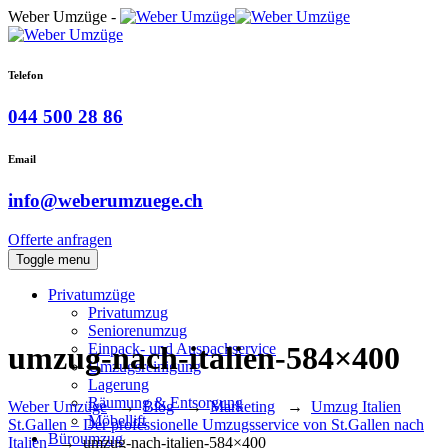
Weber Umzüge -
Telefon
044 500 28 86
Email
info@weberumzuege.ch
Offerte anfragen
Toggle menu
Privatumzüge
Privatumzug
Seniorenumzug
Einpack- und Auspackservice
umzug-nach-italien-584×400
Umzugsreinigung
Lagerung
Räumung & Entsorgung
Weber Umzüge
→
Blog
→
Marketing
→
Umzug Italien
Möbellift
St.Gallen – Der professionelle Umzugsservice von St.Gallen nach
Büroumzug
Italien
→
umzug-nach-italien-584×400