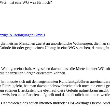
 WG – Ist eine WG was für mich?
züge & Reinigungen GmbH
 meisten Menschen zuerst an unordentliche Wohnungen, die man sich h
he Gründe für oder gegen einen Umzug in eine WG sprechen, darum geht e
ne Wohngemeinschaft. Abgesehen davon, dass die Miete in einer WG oft
die finanziellen Sorgen erleichtern können.
at, musste sich mit den sogenannten Rundfunkgebühren auseinanderset
den Eltern gelebt, hat man davon höchstwahrscheinlich noch nie etwas g
en nun eigenen Briefkasten, die eben auf diese Gebühr aufmerksam macht.
 zwischen allen Parteien aufgeteilt und damit deutlich minimiert werde
Anmelden eines neuen Internet- und/oder DSL-Vertrages bevor. Auch die