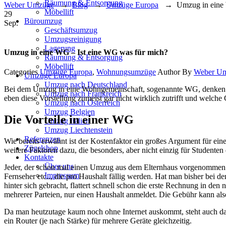
Räumung & Entsorgung
Weber Umzüge
→
Blog
→
Umzüge Europa
→
Umzug in eine
Möbellift
29
Büroumzug
Sep.
Geschäftsumzug
Umzugsreinigung
Lagerung
Umzug in eine WG – Ist eine WG was für mich?
Räumung & Entsorgung
Möbellift
Categories
Umzüge Europa
,
Wohnungsumzüge
Author
By
Weber Um
Umzüge Europa
Umzug nach Deutschland
Bei dem Umzug in eine Wohngemeinschaft, sogenannte WG, denken die
Umzug nach Frankreich
eben diese Vorstellung zumeist gar nicht wirklich zutrifft und welc
Umzug nach Österreich
Umzug Belgien
Die Vorteile in einer WG
Umzug Italien
Umzug Liechtenstein
Referenzen
Wie bereits erwähnt ist der Kostenfaktor ein großes Argument für ei
Zügelshop
weitere Faktoren dazu, die besonders, aber nicht einzig für Studenten 
Kontakte
Über uns
Jeder, der schon mal einen Umzug aus dem Elternhaus vorgenommen h
Impressum
Fernseher etc.., die pro Haushalt fällig werden. Hat man bisher bei 
hinter sich gebracht, flattert schnell schon die erste Rechnung in d
mehrerer Parteien, nur einen Haushalt anmeldet. Die Gebühr kann also
Da man heutzutage kaum noch ohne Internet auskommt, steht auch das 
ein Router (je nach Stärke) für mehrere Geräte gleichzeitig.