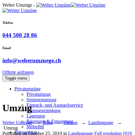
Weber Umzüge -
Telefon
044 500 28 86
Email
info@weberumzuege.ch
Offerte anfragen
Toggle menu
Privatumzüge
Privatumzug
Seniorenumzug
Einpack- und Auspackservice
Umzug
Umzugsreinigung
Lagerung
Räumung & Entsorgung
Weber Umzüge
→
Blog
→
Umzug
→
Landingpage
→
Möbellift
Umzug
Büroumzug
Published on
Oktober 25, 2019
in
Landingpage
Full resolution (919