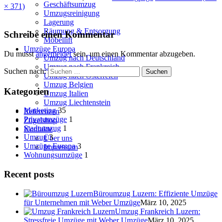
Geschäftsumzug
× 371)
Umzugsreinigung
Lagerung
Räumung & Entsorgung
Schreibe einen Kommentar
Möbellift
Umzüge Europa
Du musst
angemeldet
sein, um einen Kommentar abzugeben.
Umzug nach Deutschland
Umzug nach Frankreich
Suchen nach:
Umzug nach Österreich
Umzug Belgien
Kategorien
Umzug Italien
Umzug Liechtenstein
Marketing
35
Referenzen
Privatumzüge
1
Zügelshop
Stadtumzug
1
Kontakte
Umzug
3
Über uns
Umzüge Europa
3
Impressum
Wohnungsumzüge
1
Recent posts
Büroumzug Luzern: Effiziente Umzüge
für Unternehmen mit Weber Umzüge
März 10, 2025
Umzug Frankreich Luzern:
Stressfreie Umzüge mit Weber Umzüge
März 10, 2025