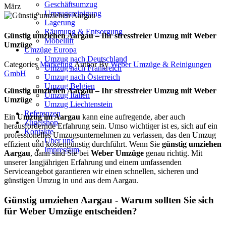
Geschäftsumzug
März
Umzugsreinigung
Lagerung
Räumung & Entsorgung
Günstig umziehen Aargau – Ihr stressfreier Umzug mit Weber
Möbellift
Umzüge
Umzüge Europa
Umzug nach Deutschland
Categories
Marketing
Author
By
Weber Umzüge & Reinigungen
Umzug nach Frankreich
GmbH
Umzug nach Österreich
Umzug Belgien
Günstig umziehen Aargau – Ihr stressfreier Umzug mit Weber
Umzug Italien
Umzüge
Umzug Liechtenstein
Referenzen
Ein
Umzug im Aargau
kann eine aufregende, aber auch
Zügelshop
herausfordernde Erfahrung sein. Umso wichtiger ist es, sich auf ein
Kontakte
professionelles Umzugsunternehmen zu verlassen, das den Umzug
Über uns
effizient und kostengünstig durchführt. Wenn Sie
günstig umziehen
Impressum
Aargau
, dann sind Sie bei
Weber Umzüge
genau richtig. Mit
unserer langjährigen Erfahrung und einem umfassenden
Serviceangebot garantieren wir einen schnellen, sicheren und
günstigen Umzug in und aus dem Aargau.
Günstig umziehen Aargau - Warum sollten Sie sich
für Weber Umzüge entscheiden?