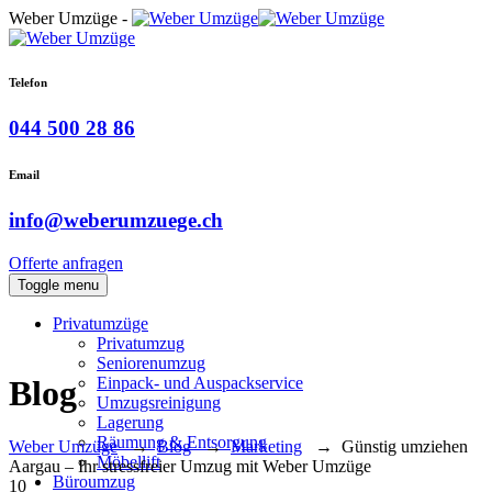
Weber Umzüge -
Telefon
044 500 28 86
Email
info@weberumzuege.ch
Offerte anfragen
Toggle menu
Privatumzüge
Privatumzug
Seniorenumzug
Einpack- und Auspackservice
Blog
Umzugsreinigung
Lagerung
Räumung & Entsorgung
Weber Umzüge
→
Blog
→
Marketing
→
Günstig umziehen
Möbellift
Aargau – Ihr stressfreier Umzug mit Weber Umzüge
Büroumzug
10